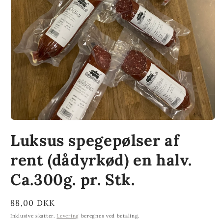
Åbn
mediet
Luksus spegepølser af
1
i
modus
rent (dådyrkød) en halv.
Ca.300g. pr. Stk.
Normalpris
88,00 DKK
Inklusive skatter.
Levering
beregnes ved betaling.