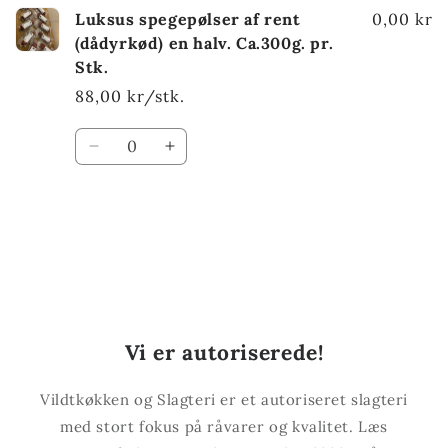
Luksus spegepølser af rent
0,00 kr
(dådyrkød) en halv. Ca.300g. pr.
Stk.
88,00 kr/stk.
Antal
Reducer
Øg
antallet
antallet
for
for
Default
Default
Indlæser...
Title
Title
Vi er autoriserede!
Vildtkøkken og Slagteri er et autoriseret slagteri
med stort fokus på råvarer og kvalitet. Læs