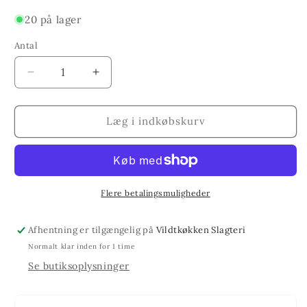
20 på lager
Antal
Reducer
Øg
antallet
antallet
for
for
Luksus
Luksus
Læg i indkøbskurv
spegepølser
spegepølser
af
af
rent
rent
(dådyrkød)
(dådyrkød)
en
en
Flere betalingsmuligheder
halv.
halv.
Ca.300g.
Ca.300g.
Afhentning er tilgængelig på
Vildtkøkken Slagteri
pr.
pr.
Normalt klar inden for 1 time
Stk.
Stk.
Se butiksoplysninger