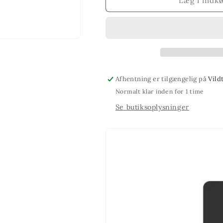
Griseskank.
Griseskank.
Læg i indk
Pr.Kg
Pr.Kg
Afhentning er tilgængelig på
Vild
Normalt klar inden for 1 time
Se butiksoplysninger