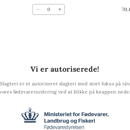
Antal
70,
Reducer
Øg
antallet
antallet
for
for
Default
Default
Title
Title
Vi er autoriserede!
lagteri er et autoriseret slagteri med stort fokus på råv
vores fødevarevurdering ved at klikke på knappen nede