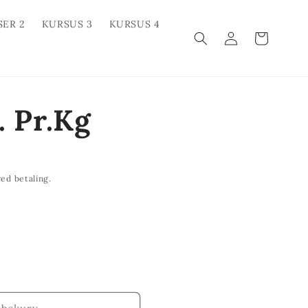
SER 2
KURSUS 3
KURSUS 4
Log
Indkøbskurv
ind
. Pr.Kg
ed betaling.