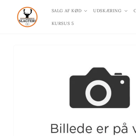
Gå til
indhold
SALG AF KØD
UDSKÆRING
KURSUS 5
Gå til
produktoplysninger