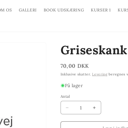
OM OS
GALLERI
BOOK UDSKÆRING
KURSER 1
KUR
Griseskank
Normalpris
70,00 DKK
Inklusive skatter.
Levering
beregnes v
På lager
Antal
Reducer
Øg
antallet
antallet
for
for