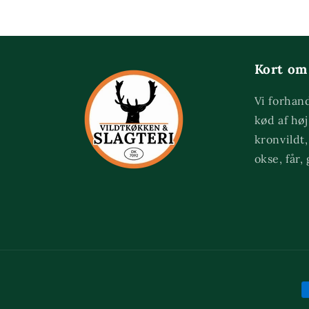
Kort om
Vi forhand
kød af høj
kronvildt,
okse, får,
B