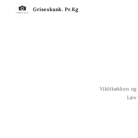
Din
Griseskank. Pr.Kg
indkøbskurv
Indlæser...
Vildtkøkken og S
Læs 