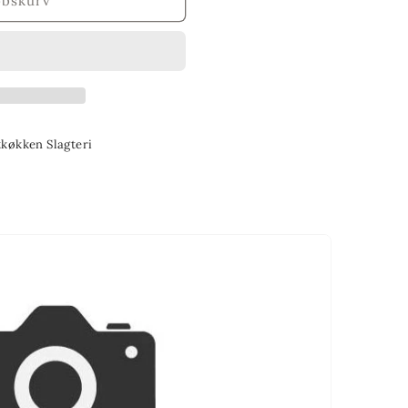
øbskurv
tkøkken Slagteri