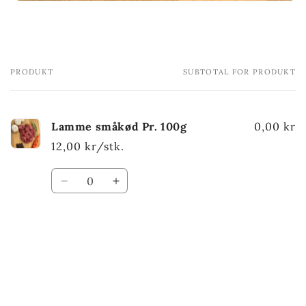
PRODUKT
SUBTOTAL FOR PRODUKT
Din
indkøbskurv
Lamme småkød Pr. 100g
0,00 kr
12,00 kr/stk.
Antal
Reducer
Øg
antallet
antallet
for
for
Default
Default
Indlæser...
Title
Title