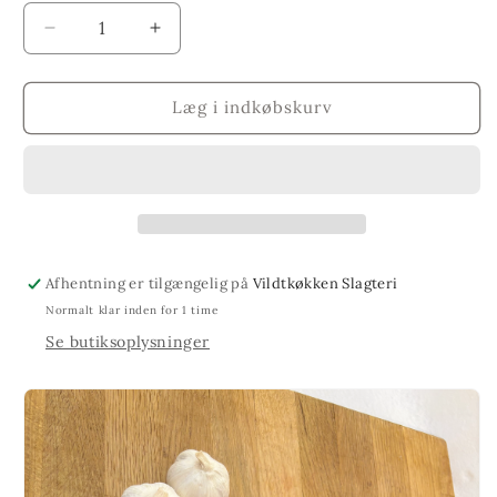
Reducer
Øg
antallet
antallet
for
for
Lamme
Lamme
Læg i indkøbskurv
småkød
småkød
Pr.
Pr.
100g
100g
Afhentning er tilgængelig på
Vildtkøkken Slagteri
Normalt klar inden for 1 time
Se butiksoplysninger