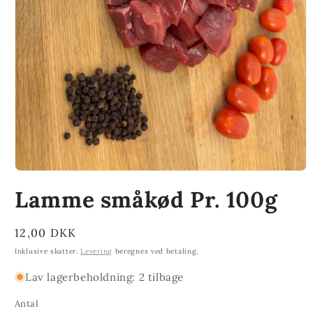
Åbn
mediet
Lamme småkød Pr. 100g
1
i
modus
Normalpris
12,00 DKK
Inklusive skatter.
Levering
beregnes ved betaling.
Lav lagerbeholdning: 2 tilbage
Antal